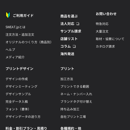
お問い合わせ
ご利用ガイド
商品を選ぶ
法人対応
特急対応
SWEAT.jpとは
サンプル請求
大量注文
注文方法・追加注文
店舗リスト
取材・協賛について
オリジナルのつくり方（商品別）
コラム
カタログ請求
ヘルプ
海外発送
メディア紹介
プリントデザイン
プリント
デザインの作成
加工方法
デザインミーティング
プリントできる範囲
デザインサンプル
ネーム・ナンバー入れ
完全データ入稿
ブランドタグ付け替え
フォント（書体）
持ち込み加工
デザインデータの送り方
自社プリント工場
料金・割引プラン・見積り
各種規約・他