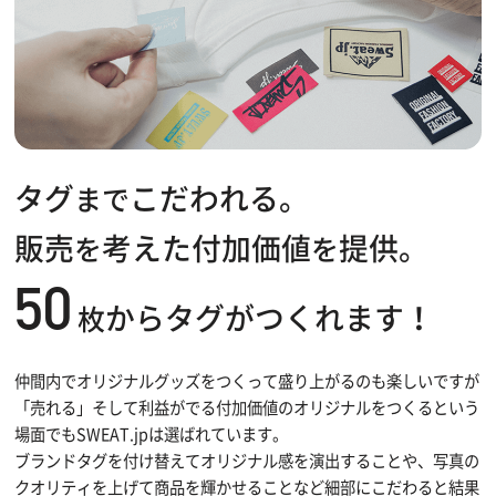
タグ
こだわれる。
まで
販売
考えた付加価値
提供。
を
を
50
からタグがつくれます！
枚
仲間内でオリジナルグッズをつくって盛り上がるのも楽しいですが
「売れる」そして利益がでる付加価値のオリジナルをつくるという
場面でもSWEAT.jpは選ばれています。
ブランドタグを付け替えてオリジナル感を演出することや、写真の
クオリティを上げて商品を輝かせることなど細部にこだわると結果