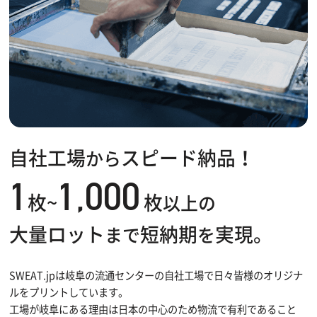
自社工場
スピード納品！
から
1
1,000
枚~
枚
以上の
大量ロット
短納期
実現。
まで
を
SWEAT.jpは岐阜の流通センターの自社工場で日々皆様のオリジナ
ルをプリントしています。
工場が岐阜にある理由は日本の中心のため物流で有利であること