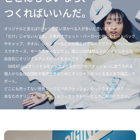
つくればいいんだ。
オリジナルと言えばTシャツを思い浮かべる人が多いと思いますが
「だけ」じゃないんです。人気のスウェット・パーカーの他にもトートバック
やキャップ、タオル、ジャンパーなどの衣類だけでなくマグカップやシール、
スマホケース、キーホルダーなどなど。実に1500種類以上のアイテムから自
由自在にオリジナルグッズがつくれるんです！
SWEAT.jpはオリジナルをカッコよく自分だけのファッションに取り入れる
個人から会社の団結や販売促進のためにオリジナルをつくる法人まで幅広くサ
ポート。
どこにも売ってない世界に一つだけのファッションをつくりませんか？
あなたのオリジナル・ファッション・ファクトリーとしてご利用ください。