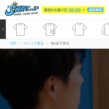
08/08
最短のお届け日
＜
TOP
つくって売る
BASEで売る
>
>