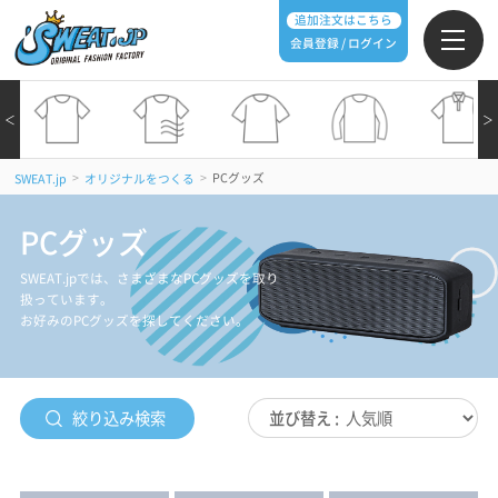
追加注文はこちら
会員登録 / ログイン
＜
＞
>
>
PCグッズ
SWEAT.jp
オリジナルをつくる
PCグッズ
SWEAT.jpでは、さまざまなPCグッズを取り
扱っています。
お好みのPCグッズを探してください。
絞り込み検索
並び替え :