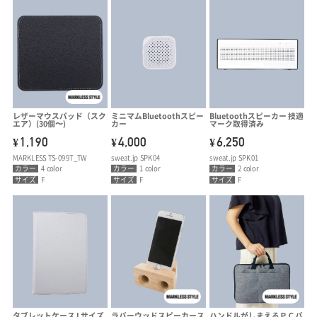
レザーマウスパッド（スク
ミニマムBluetoothスピー
Bluetoothスピーカー 技適
エア）(30個〜)
カー
マーク取得済み
1,190
4,000
6,250
¥
¥
¥
MARKLESS TS-0997_TW
sweat.jp SPK04
sweat.jp SPK01
カラー
4 color
カラー
1 color
カラー
2 color
サイズ
F
サイズ
F
サイズ
F
タブレットケース Lサイズ
ラバーウッドスピーカース
ハンドルがしまえるＰＣバ