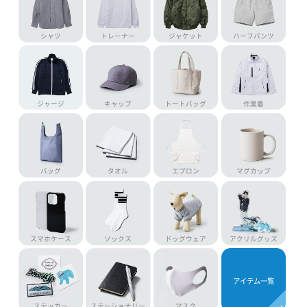
Tシャツ
ビッグシルエット
キッズTシャツ
ポロシャツ
ドライTシャツ
パーカー
スウェットパンツ
ロンT
シャツ
トレーナー
ジャケット
ハーフパンツ
ジャージ
キャップ
トートバッグ
作業着