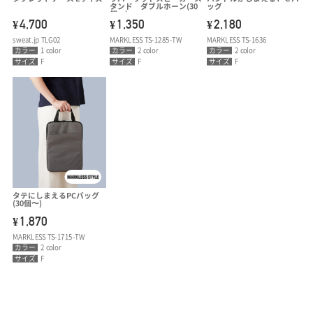
タンド ダブルホーン(30
ッグ
個〜)
4,700
1,350
2,180
¥
¥
¥
sweat.jp TLG02
MARKLESS TS-1285-TW
MARKLESS TS-1636
カラー
1 color
カラー
2 color
カラー
2 color
サイズ
F
サイズ
F
サイズ
F
タテにしまえるPCバッグ
(30個〜)
1,870
¥
MARKLESS TS-1715-TW
カラー
2 color
サイズ
F