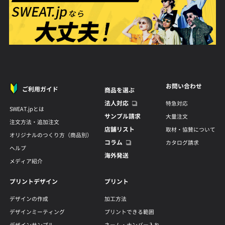
お問い合わせ
ご利用ガイド
商品を選ぶ
法人対応
特急対応
SWEAT.jpとは
サンプル請求
大量注文
注文方法・追加注文
店舗リスト
取材・協賛について
オリジナルのつくり方（商品別）
コラム
カタログ請求
ヘルプ
海外発送
メディア紹介
プリントデザイン
プリント
デザインの作成
加工方法
デザインミーティング
プリントできる範囲