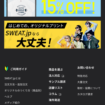
お問い合わせ
ご利用ガイド
商品を選ぶ
法人対応
特急対応
SWEAT.jpとは
サンプル請求
大量注文
注文方法・追加注文
店舗リスト
取材・協賛について
オリジナルのつくり方（商品別）
コラム
カタログ請求
ヘルプ
海外発送
メディア紹介