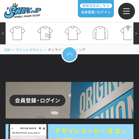
追加注文はこちら
会員登録 / ログイン
＜
＞
>
>
オンラインミーティング
TOP
プリントデザイン