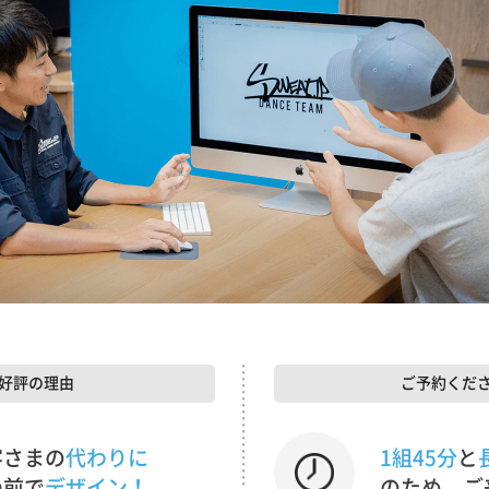
好評の理由
ご予約くだ
客さまの
代わりに
1組45分
と
の前で
デザイン！
のため、ご