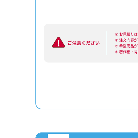
① お見積り
② 注文内容
ご注意ください
③ 希望商品
④ 著作権・