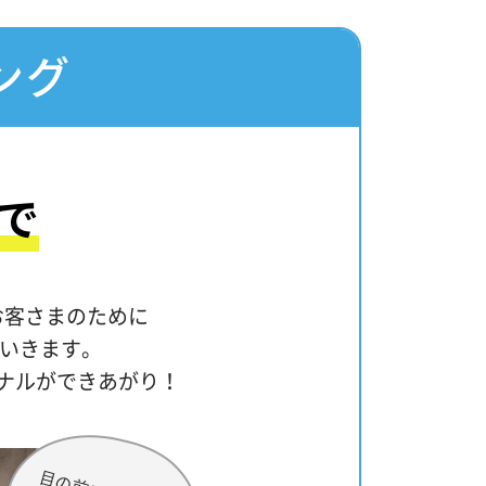
ング
で
お客さまのために
ていきます。
ナルができあがり！