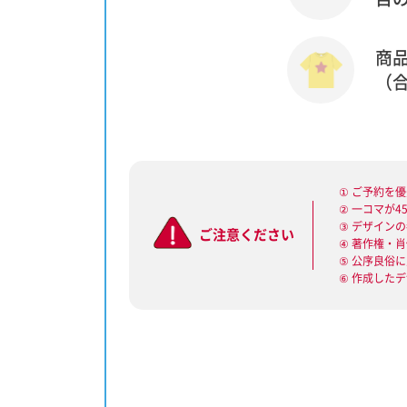
商
（
① ご予約を
② 一コマが
③ デザイン
ご注意ください
④ 著作権・
⑤ 公序良俗
⑥ 作成した