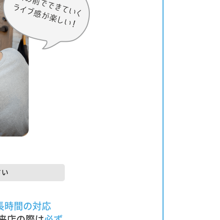
さい
長時間の対応
来店の際は
必ず