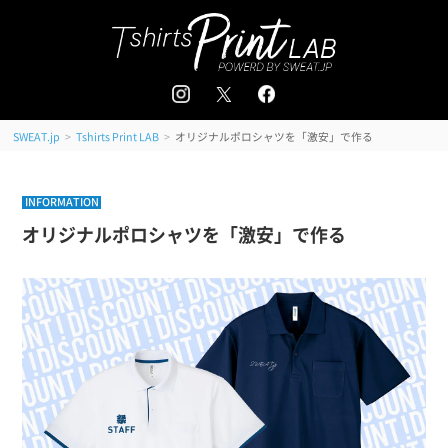
追加注文はこちら
会員登録 / ログイン
＜
＞
>
>
オリジナルポロシャツを「激安」で作る
SWEAT.jp
Tshirts Print LAB
INFORMATION
オリジナルポロシャツを「激安」で作る