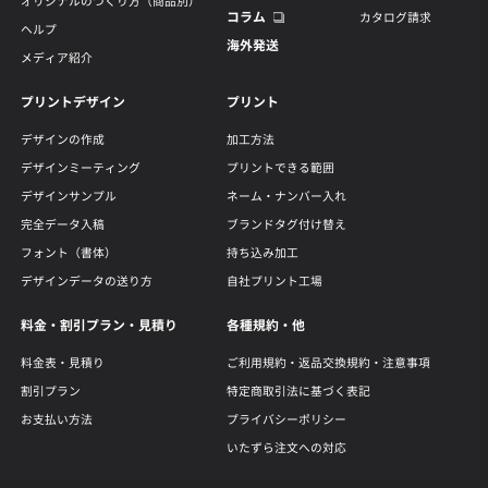
オリジナルのつくり方（商品別）
コラム
カタログ請求
ヘルプ
海外発送
メディア紹介
プリントデザイン
プリント
デザインの作成
加工方法
デザインミーティング
プリントできる範囲
デザインサンプル
ネーム・ナンバー入れ
完全データ入稿
ブランドタグ付け替え
フォント（書体）
持ち込み加工
デザインデータの送り方
自社プリント工場
料金・割引プラン・見積り
各種規約・他
料金表・見積り
ご利用規約・返品交換規約・注意事項
割引プラン
特定商取引法に基づく表記
お支払い方法
プライバシーポリシー
いたずら注文への対応