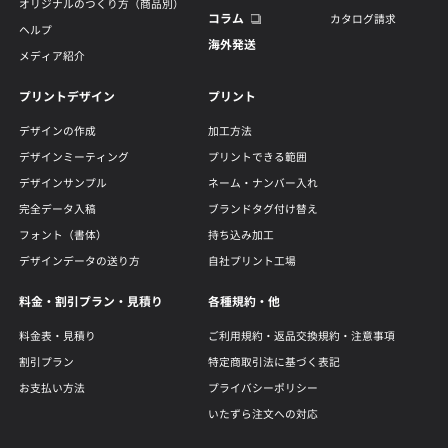
オリジナルのつくり方（商品別）
コラム
カタログ請求
ヘルプ
海外発送
メディア紹介
プリントデザイン
プリント
デザインの作成
加工方法
デザインミーティング
プリントできる範囲
デザインサンプル
ネーム・ナンバー入れ
完全データ入稿
ブランドタグ付け替え
フォント（書体）
持ち込み加工
デザインデータの送り方
自社プリント工場
料金・割引プラン・見積り
各種規約・他
料金表・見積り
ご利用規約・返品交換規約・注意事項
割引プラン
特定商取引法に基づく表記
お支払い方法
プライバシーポリシー
いたずら注文への対応