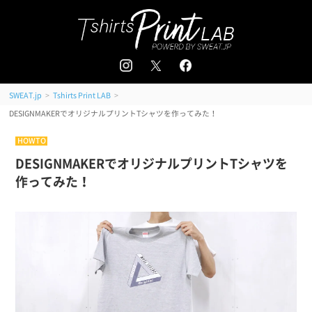
追加注文はこちら
会員登録 / ログイン
＜
＞
>
>
SWEAT.jp
Tshirts Print LAB
DESIGNMAKERでオリジナルプリントTシャツを作ってみた！
HOWTO
DESIGNMAKERでオリジナルプリントTシャツを
作ってみた！