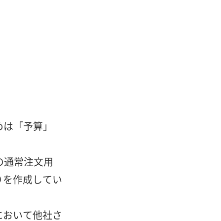
めは「予算」
下の通常注文用
りを作成してい
において他社さ