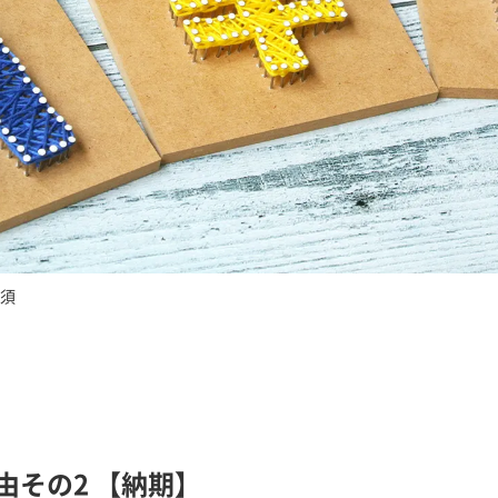
須
由その2 【納期】