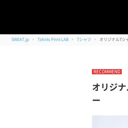
08/11
最短のお届け日
＜
SWEAT.jp
Tshirts Print LAB
Tシャツ
オリジナルTシ
>
>
>
RECOMMEND
オリジナ
ー