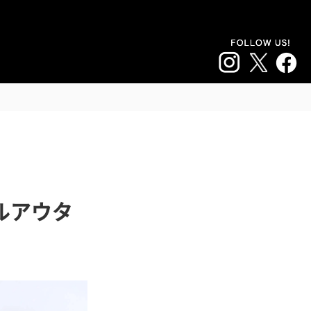
追加注文はこちら
て売る
料金・割引
店舗
会員登録 / ログイン
＞
ルアウタ