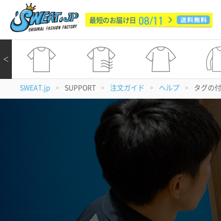
08/11
最短のお届け日
＜
SWEAT.jp
SUPPORT
注文ガイド
ヘルプ
タグの
>
>
>
>