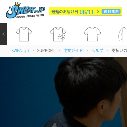
08/11
最短のお届け日
＜
SWEAT.jp
SUPPORT
注文ガイド
ヘルプ
支払い
>
>
>
>