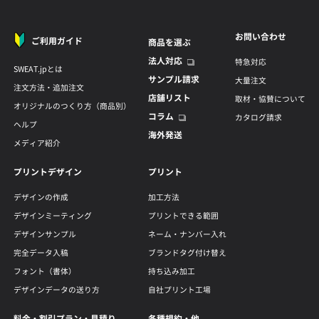
お問い合わせ
ご利用ガイド
商品を選ぶ
法人対応
特急対応
SWEAT.jpとは
サンプル請求
大量注文
注文方法・追加注文
店舗リスト
取材・協賛について
オリジナルのつくり方（商品別）
コラム
カタログ請求
ヘルプ
海外発送
メディア紹介
プリントデザイン
プリント
デザインの作成
加工方法
デザインミーティング
プリントできる範囲
デザインサンプル
ネーム・ナンバー入れ
完全データ入稿
ブランドタグ付け替え
フォント（書体）
持ち込み加工
デザインデータの送り方
自社プリント工場
料金・割引プラン・見積り
各種規約・他