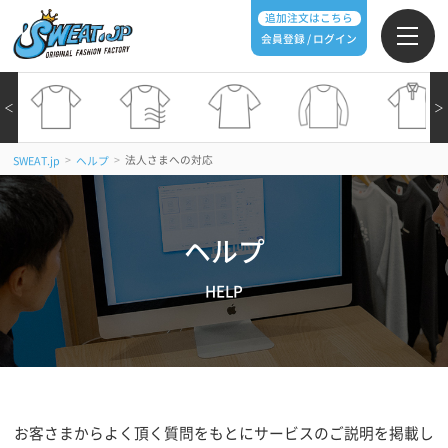
追加注文はこちら
会員登録 / ログイン
＜
＞
>
>
法人さまへの対応
SWEAT.jp
ヘルプ
ヘルプ
HELP
お客さまからよく頂く質問をもとにサービスのご説明を掲載し