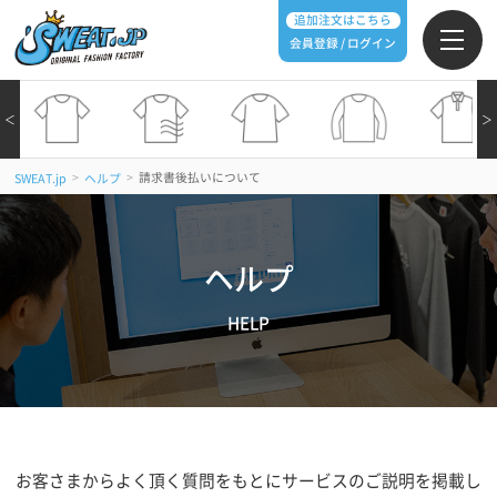
追加注文はこちら
会員登録 / ログイン
＜
＞
>
>
請求書後払いについて
SWEAT.jp
ヘルプ
ヘルプ
HELP
お客さまからよく頂く質問をもとにサービスのご説明を掲載し