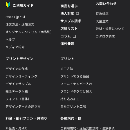
お問い合わせ
ご利用ガイド
商品を選ぶ
法人対応
特急対応
SWEAT.jpとは
サンプル請求
大量注文
注文方法・追加注文
店舗リスト
取材・協賛について
オリジナルのつくり方（商品別）
コラム
カタログ請求
ヘルプ
海外発送
メディア紹介
プリントデザイン
プリント
デザインの作成
加工方法
デザインミーティング
プリントできる範囲
デザインサンプル
ネーム・ナンバー入れ
完全データ入稿
ブランドタグ付け替え
フォント（書体）
持ち込み加工
デザインデータの送り方
自社プリント工場
料金・割引プラン・見積り
各種規約・他
料金表・見積り
ご利用規約・返品交換規約・注意事項