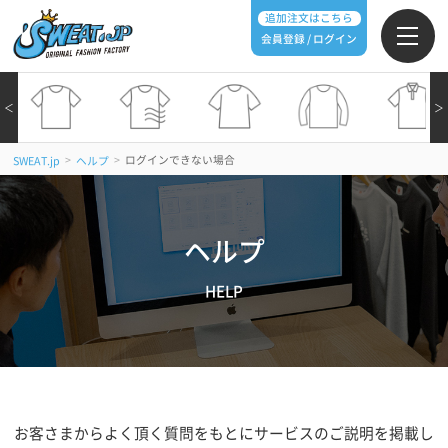
追加注文はこちら
会員登録 / ログイン
＜
＞
>
>
ログインできない場合
SWEAT.jp
ヘルプ
ヘルプ
HELP
お客さまからよく頂く質問をもとにサービスのご説明を掲載し