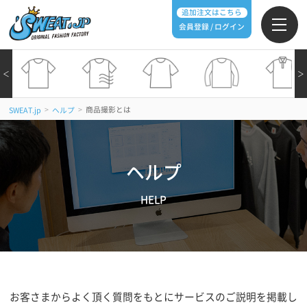
追加注文はこちら
会員登録 / ログイン
＜
＞
>
>
商品撮影とは
SWEAT.jp
ヘルプ
ヘルプ
HELP
お客さまからよく頂く質問をもとにサービスのご説明を掲載し