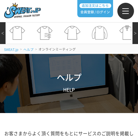
追加注文はこちら
会員登録 / ログイン
＜
＞
>
>
オンラインミーティング
SWEAT.jp
ヘルプ
ヘルプ
HELP
お客さまからよく頂く質問をもとにサービスのご説明を掲載し