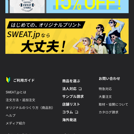
お問い合わせ
ご利用ガイド
商品を選ぶ
法人対応
特急対応
SWEAT.jpとは
サンプル請求
大量注文
注文方法・追加注文
店舗リスト
取材・協賛について
オリジナルのつくり方（商品別）
コラム
カタログ請求
ヘルプ
海外発送
メディア紹介