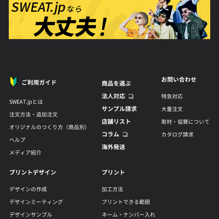
お問い合わせ
ご利用ガイド
商品を選ぶ
法人対応
特急対応
SWEAT.jpとは
サンプル請求
大量注文
注文方法・追加注文
店舗リスト
取材・協賛について
オリジナルのつくり方（商品別）
コラム
カタログ請求
ヘルプ
海外発送
メディア紹介
プリントデザイン
プリント
デザインの作成
加工方法
デザインミーティング
プリントできる範囲
デザインサンプル
ネーム・ナンバー入れ