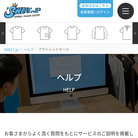
追加注文はこちら
会員登録 / ログイン
＜
＞
>
>
アウトレットセール
SWEAT.jp
ヘルプ
ヘルプ
HELP
お客さまからよく頂く質問をもとにサービスのご説明を掲載し