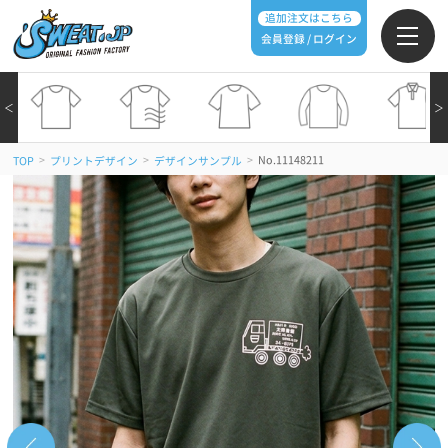
追加注文はこちら
会員登録 / ログイン
＜
＞
>
>
>
No.11148211
TOP
プリントデザイン
デザインサンプル