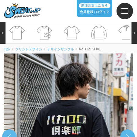
追加注文はこちら
会員登録 / ログイン
＜
＞
>
>
>
No.112154101
TOP
プリントデザイン
デザインサンプル