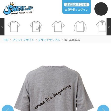
追加注文はこちら
会員登録 / ログイン
＜
＞
>
>
>
No.11288232
TOP
プリントデザイン
デザインサンプル