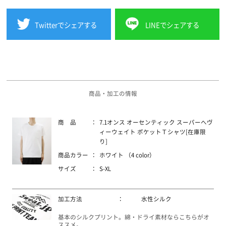
Twitterでシェアする
LINEでシェアする
商品・加工の情報
商 品
：
7.1オンス オーセンティック スーパーへヴ
ィーウェイト ポケットＴシャツ[在庫限
り]
商品カラー
：
ホワイト （4 color）
サイズ
：
S-XL
加工方法
：
水性シルク
基本のシルクプリント。綿・ドライ素材ならこちらがオ
ススメ。