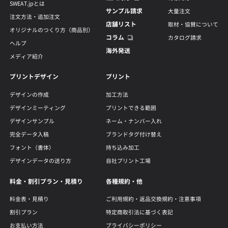
SWEAT.jpとは
サンプル請求
大量注文
注文方法・追加注文
店舗リスト
取材・協賛について
オリジナルのつくり方（商品別）
コラム
カタログ請求
ヘルプ
海外発送
メディア紹介
プリントデザイン
プリント
デザインの作成
加工方法
デザインミーティング
プリントできる範囲
デザインサンプル
ネーム・ナンバー入れ
完全データ入稿
ブランドタグ付け替え
フォント（書体）
持ち込み加工
デザインデータの送り方
自社プリント工場
料金・割引プラン・見積り
各種規約・他
料金表・見積り
ご利用規約・返品交換規約・注意事項
割引プラン
特定商取引法に基づく表記
お支払い方法
プライバシーポリシー