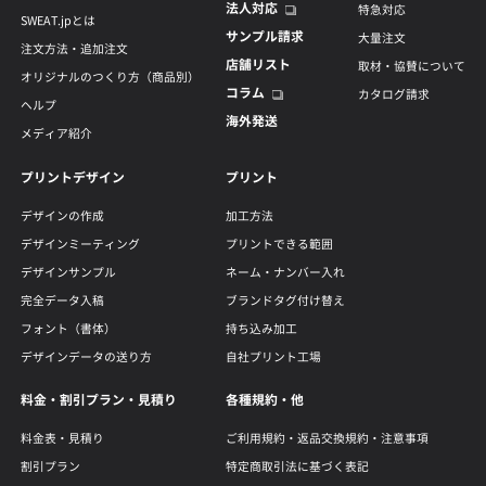
法人対応
特急対応
SWEAT.jpとは
サンプル請求
大量注文
注文方法・追加注文
店舗リスト
取材・協賛について
オリジナルのつくり方（商品別）
コラム
カタログ請求
ヘルプ
海外発送
メディア紹介
プリントデザイン
プリント
デザインの作成
加工方法
デザインミーティング
プリントできる範囲
デザインサンプル
ネーム・ナンバー入れ
完全データ入稿
ブランドタグ付け替え
フォント（書体）
持ち込み加工
デザインデータの送り方
自社プリント工場
料金・割引プラン・見積り
各種規約・他
料金表・見積り
ご利用規約・返品交換規約・注意事項
割引プラン
特定商取引法に基づく表記