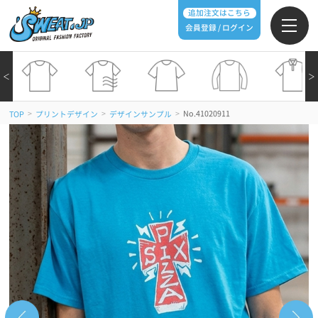
追加注文はこちら
会員登録 / ログイン
＜
＞
>
>
>
No.41020911
TOP
プリントデザイン
デザインサンプル