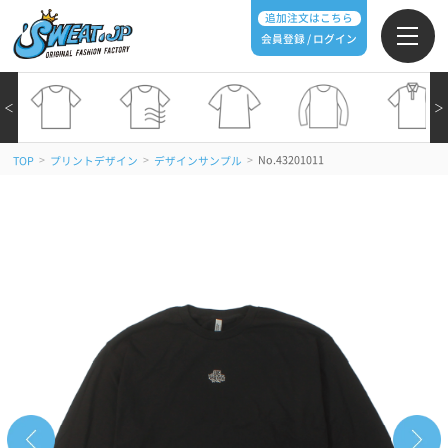
追加注文はこちら
会員登録 / ログイン
＜
＞
>
>
>
No.43201011
TOP
プリントデザイン
デザインサンプル