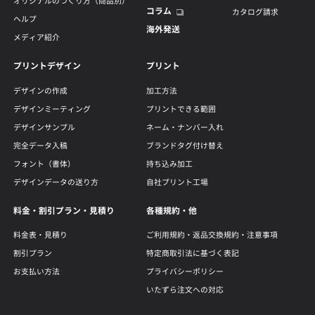
オリジナルのつくり方（商品別）
コラム
カタログ請求
ヘルプ
海外発送
メディア紹介
プリントデザイン
プリント
デザインの作成
加工方法
デザインミーティング
プリントできる範囲
デザインサンプル
ネーム・ナンバー入れ
完全データ入稿
ブランドタグ付け替え
フォント（書体）
持ち込み加工
デザインデータの送り方
自社プリント工場
料金・割引プラン・見積り
各種規約・他
料金表・見積り
ご利用規約・返品交換規約・注意事項
割引プラン
特定商取引法に基づく表記
お支払い方法
プライバシーポリシー
いたずら注文への対応