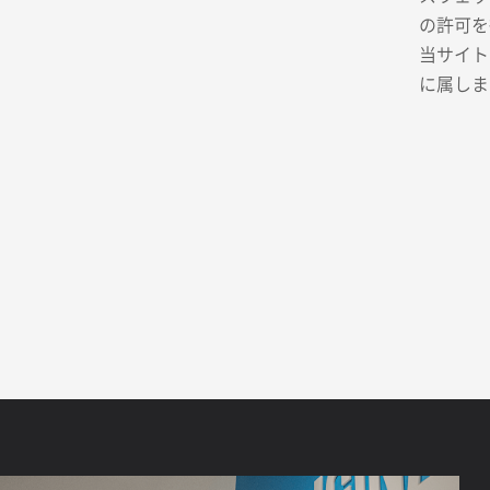
の許可を
当サイト
に属しま