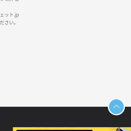
ット.jp
ださい。