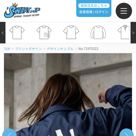
追加注文はこちら
会員登録 / ログイン
＜
＞
>
>
>
No.71975322
TOP
プリントデザイン
デザインサンプル