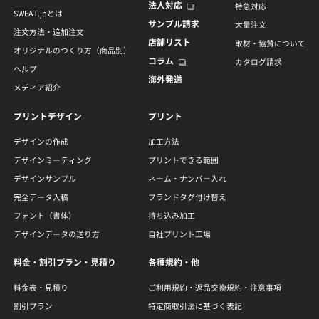
法人対応
特急対応
SWEAT.jpとは
サンプル請求
大量注文
注文方法・追加注文
店舗リスト
取材・協賛について
オリジナルのつくり方（商品別）
コラム
カタログ請求
ヘルプ
海外発送
メディア紹介
プリントデザイン
プリント
デザインの作成
加工方法
デザインミーティング
プリントできる範囲
デザインサンプル
ネーム・ナンバー入れ
完全データ入稿
ブランドタグ付け替え
フォント（書体）
持ち込み加工
デザインデータの送り方
自社プリント工場
料金・割引プラン・見積り
各種規約・他
料金表・見積り
ご利用規約・返品交換規約・注意事項
割引プラン
特定商取引法に基づく表記