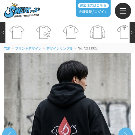
追加注文はこちら
会員登録 / ログイン
＜
＞
>
>
>
No.72111922
TOP
プリントデザイン
デザインサンプル