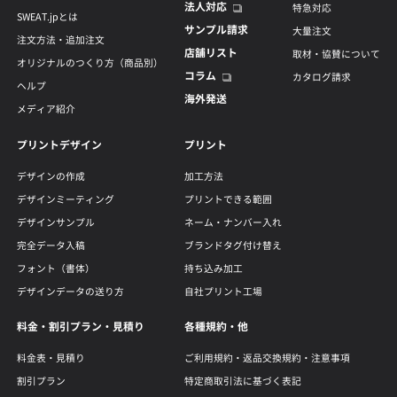
法人対応
特急対応
SWEAT.jpとは
サンプル請求
大量注文
注文方法・追加注文
店舗リスト
取材・協賛について
オリジナルのつくり方（商品別）
コラム
カタログ請求
ヘルプ
海外発送
メディア紹介
プリントデザイン
プリント
デザインの作成
加工方法
デザインミーティング
プリントできる範囲
デザインサンプル
ネーム・ナンバー入れ
完全データ入稿
ブランドタグ付け替え
フォント（書体）
持ち込み加工
デザインデータの送り方
自社プリント工場
料金・割引プラン・見積り
各種規約・他
料金表・見積り
ご利用規約・返品交換規約・注意事項
割引プラン
特定商取引法に基づく表記