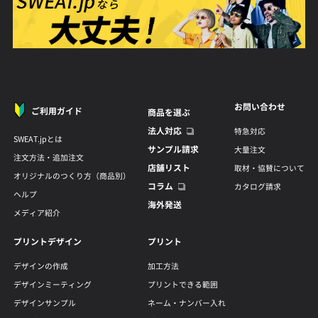
お問い合わせ
ご利用ガイド
商品を選ぶ
法人対応
特急対応
SWEAT.jpとは
サンプル請求
大量注文
注文方法・追加注文
店舗リスト
取材・協賛について
オリジナルのつくり方（商品別）
コラム
カタログ請求
ヘルプ
海外発送
メディア紹介
プリントデザイン
プリント
デザインの作成
加工方法
デザインミーティング
プリントできる範囲
デザインサンプル
ネーム・ナンバー入れ