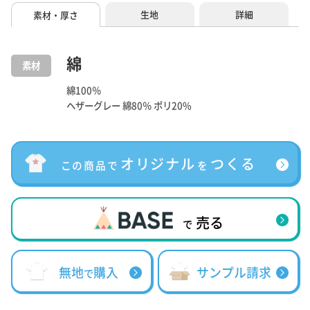
生地
詳細
素材・厚さ
綿
素材
綿100％
ヘザーグレー 綿80％ ポリ20%
オリジナル
つくる
この商品で
を
売る
で
無地
購入
サンプル請求
で