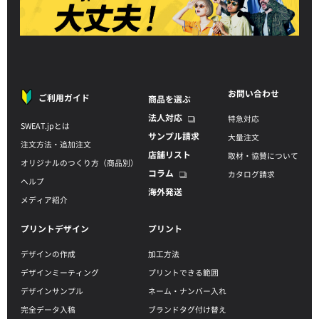
お問い合わせ
ご利用ガイド
商品を選ぶ
法人対応
特急対応
SWEAT.jpとは
サンプル請求
大量注文
注文方法・追加注文
店舗リスト
取材・協賛について
オリジナルのつくり方（商品別）
コラム
カタログ請求
ヘルプ
海外発送
メディア紹介
プリントデザイン
プリント
デザインの作成
加工方法
デザインミーティング
プリントできる範囲
デザインサンプル
ネーム・ナンバー入れ
完全データ入稿
ブランドタグ付け替え