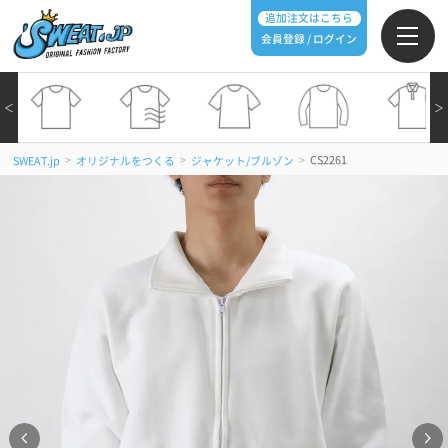
追加注文はこちら
会員登録 / ログイン
＜
＞
>
>
>
CS2261
SWEAT.jp
オリジナルをつくる
ジャケット/ブルゾン