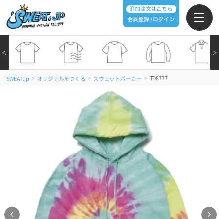
追加注文はこちら
会員登録 / ログイン
＜
＞
>
>
>
TD8777
SWEAT.jp
オリジナルをつくる
スウェットパーカー