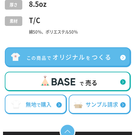
8.5
oz
厚さ
T/C
素材
綿50％、ポリエステル50％
オリジナル
つくる
この商品で
を
売る
で
無地
購入
サンプル請求
で