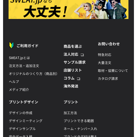
お問い合わせ
ご利用ガイド
商品を選ぶ
法人対応
特急対応
SWEAT.jpとは
サンプル請求
大量注文
注文方法・追加注文
店舗リスト
取材・協賛について
オリジナルのつくり方（商品別）
コラム
カタログ請求
ヘルプ
海外発送
メディア紹介
プリントデザイン
プリント
デザインの作成
加工方法
デザインミーティング
プリントできる範囲
デザインサンプル
ネーム・ナンバー入れ
完全データ入稿
ブランドタグ付け替え