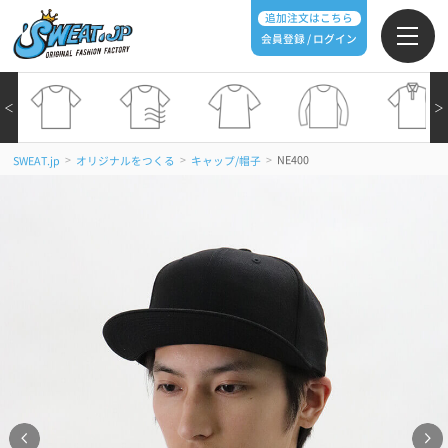
追加注文はこちら
会員登録 / ログイン
＜
＞
>
>
>
NE400
SWEAT.jp
オリジナルをつくる
キャップ/帽子