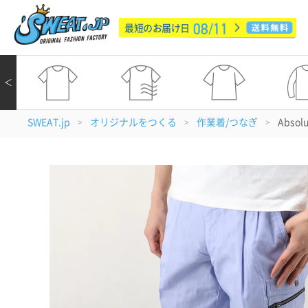
08/11
最短のお届け日
＜
SWEAT.jp
オリジナルをつくる
作業着/つなぎ
Absol
>
>
>