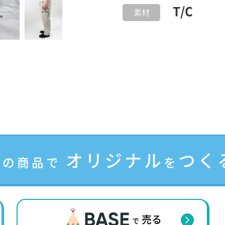
T/C
素材
オリジナル
つく
この商品で
を
売る
で