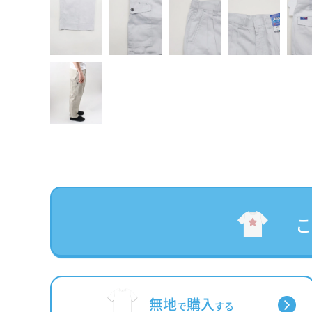
無地
購入
で
する