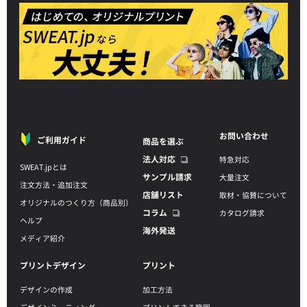
お問い合わせ
ご利用ガイド
商品を選ぶ
法人対応
特急対応
SWEAT.jpとは
サンプル請求
大量注文
注文方法・追加注文
店舗リスト
取材・協賛について
オリジナルのつくり方（商品別）
コラム
カタログ請求
ヘルプ
海外発送
メディア紹介
プリントデザイン
プリント
デザインの作成
加工方法