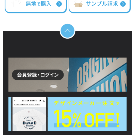
無地
購入
サンプル請求
で