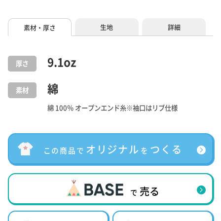
生地
詳細
素材・厚さ
9.1
oz
厚さ
綿
素材
綿 100％ オープンエンド糸※袖口はリブ仕様
オリジナル
つくる
この商品で
を
売る
で