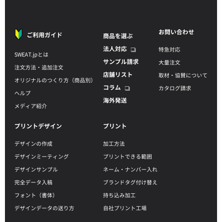
お問い合わせ
ご利用ガイド
商品を選ぶ
法人対応
特急対応
SWEAT.jpとは
サンプル請求
大量注文
注文方法・追加注文
店舗リスト
取材・協賛について
オリジナルのつくり方（商品別）
コラム
カタログ請求
ヘルプ
海外発送
メディア紹介
プリントデザイン
プリント
デザインの作成
加工方法
デザインミーティング
プリントできる範囲
デザインサンプル
ネーム・ナンバー入れ
完全データ入稿
ブランドタグ付け替え
フォント（書体）
持ち込み加工
デザインデータの送り方
自社プリント工場