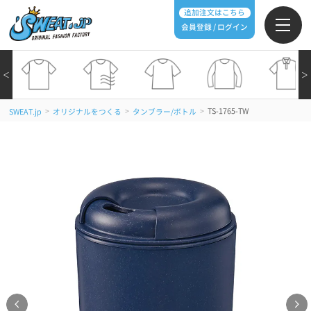
追加注文はこちら
会員登録 / ログイン
＜
＞
>
>
>
TS-1765-TW
SWEAT.jp
オリジナルをつくる
タンブラー/ボトル