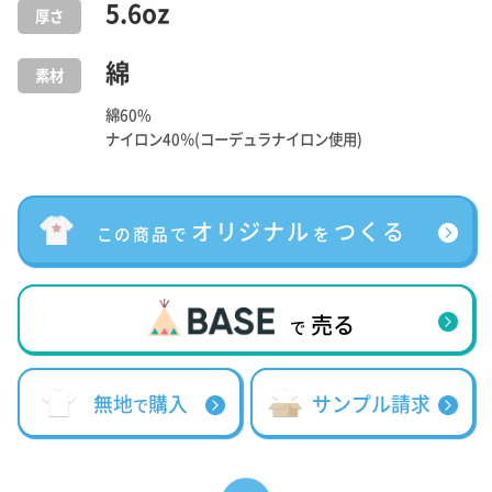
5.6
oz
厚さ
綿
素材
綿60%
ナイロン40％(コーデュラナイロン使用)
オリジナル
つくる
この商品で
を
売る
で
無地
購入
サンプル請求
で