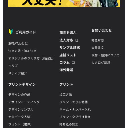
お問い合わせ
ご利用ガイド
商品を選ぶ
法人対応
特急対応
SWEAT.jpとは
サンプル請求
大量注文
注文方法・追加注文
店舗リスト
取材・協賛について
オリジナルのつくり方（商品別）
コラム
カタログ請求
ヘルプ
海外発送
メディア紹介
プリントデザイン
プリント
デザインの作成
加工方法
デザインミーティング
プリントできる範囲
デザインサンプル
ネーム・ナンバー入れ
完全データ入稿
ブランドタグ付け替え
フォント（書体）
持ち込み加工