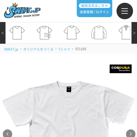
追加注文はこちら
会員登録 / ログイン
＜
＞
>
>
>
ST1105
SWEAT.jp
オリジナルをつくる
Tシャツ