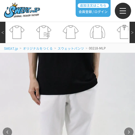
追加注文はこちら
会員登録 / ログイン
＜
＞
>
>
>
00218-MLP
SWEAT.jp
オリジナルをつくる
スウェットパンツ