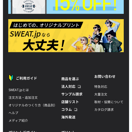
お問い合わせ
ご利用ガイド
商品を選ぶ
法人対応
特急対応
SWEAT.jpとは
サンプル請求
大量注文
注文方法・追加注文
店舗リスト
取材・協賛について
オリジナルのつくり方（商品別）
コラム
カタログ請求
ヘルプ
海外発送
メディア紹介