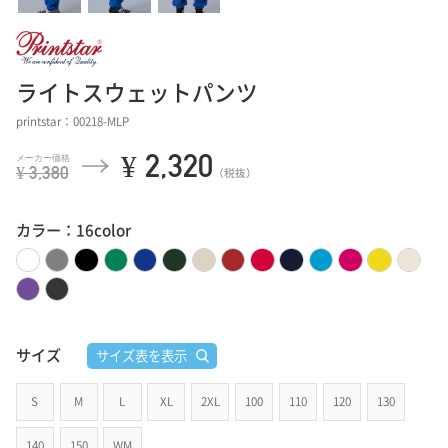
ライトスウェットパンツ
printstar：00218-MLP
¥ 2,320
¥ 3,380
（税抜）
カラー：16color
サイズ
サイズ表を表示
S
M
L
XL
2XL
100
110
120
130
140
150
WM