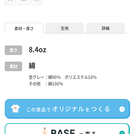
生地
詳細
素材・厚さ
8.4
oz
厚さ
綿
素材
杢グレー：綿90％ ポリエステル10％
その他 ：綿100％
オリジナル
つくる
この商品で
を