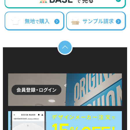
売る
で
無地
購入
サンプル請求
で