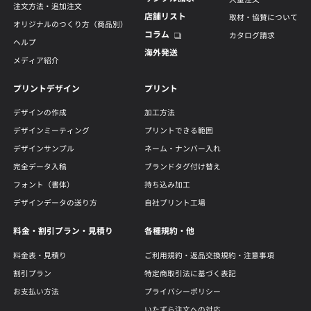
注文方法・追加注文
店舗リスト
取材・協賛について
オリジナルのつくり方（商品別）
コラム
カタログ請求
ヘルプ
海外発送
メディア紹介
プリントデザイン
プリント
デザインの作成
加工方法
デザインミーティング
プリントできる範囲
デザインサンプル
ネーム・ナンバー入れ
完全データ入稿
ブランドタグ付け替え
フォント（書体）
持ち込み加工
デザインデータの送り方
自社プリント工場
料金・割引プラン・見積り
各種規約・他
料金表・見積り
ご利用規約・返品交換規約・注意事項
割引プラン
特定商取引法に基づく表記
お支払い方法
プライバシーポリシー
いたずら注文への対応