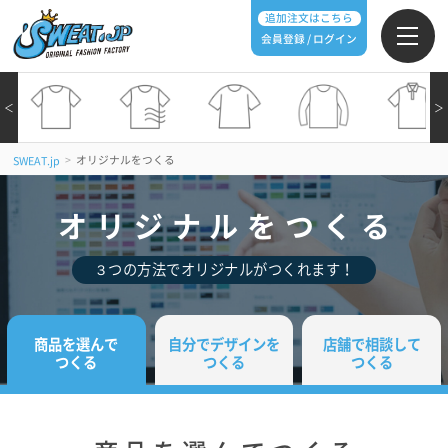
追加注文はこちら
会員登録 / ログイン
＜
＞
>
オリジナルをつくる
SWEAT.jp
オリジナルをつくる
３つの方法でオリジナルがつくれます！
商品を選んで
自分でデザインを
店舗で相談して
つくる
つくる
つくる