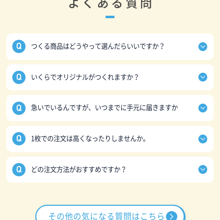
よくある質問
つくる商品はどうやって選んだらいいですか？
商品数は1,500種類以上あるのでお悩みになることも多
いくらでオリジナルがつくれますか？
いと思います。
まずはつくる商品のカテゴリを選んで、「絞り込み」
オリジナルプリントの料金は商品代とプリント代の合
でご希望の条件をもとに探すことができます。
急いでいるんですが、いつまでに手元に届きますか
計になります。
素材や厚み、商品カラーなどイメージに近いものをご
それぞれの商品ページで内容を入力するとお見積りを
選択ください。あとで変更することも可能です。
最短で「ご注文の翌営業日出荷」の対応が可能です。
見ることが可能です。
1枚での注文は高くなったりしませんか。
岐阜県の工場から発送し、お届け先の地域によって
最大45%の割引もありますので、詳しくは「
料金表
」
1~3日かかります。
をご確認ください。
一部の商品を除いて、1点からのご注文が可能です。
例えば東京であれば、最短で注文日の2日後にお届け
どの注文方法がおすすめですか？
ご注文の点数が多くなるほどおトクな「枚数割」とい
ができます。
う割引はありますが、
そちらは一定の条件がありますので、通常はご注文(ご
お客さまのご希望によっておすすめのご注文方法は異
1点でも、小口手数料などが別途かかるなど割高にな
入金)から5~10営業日で発送しています。
なりますが
るということはありません。
自分でデザインをつくっておトクに、やり取りも少な
その他の気になる質問はこちら