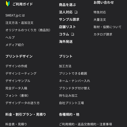
お問い合わせ
ご利用ガイド
商品を選ぶ
法人対応
特急対応
SWEAT.jpとは
サンプル請求
大量注文
注文方法・追加注文
店舗リスト
取材・協賛について
オリジナルのつくり方（商品別）
コラム
カタログ請求
ヘルプ
海外発送
メディア紹介
プリントデザイン
プリント
デザインの作成
加工方法
デザインミーティング
プリントできる範囲
デザインサンプル
ネーム・ナンバー入れ
完全データ入稿
ブランドタグ付け替え
フォント（書体）
持ち込み加工
デザインデータの送り方
自社プリント工場
料金・割引プラン・見積り
各種規約・他
料金表・見積り
ご利用規約・返品交換規約・注意事項