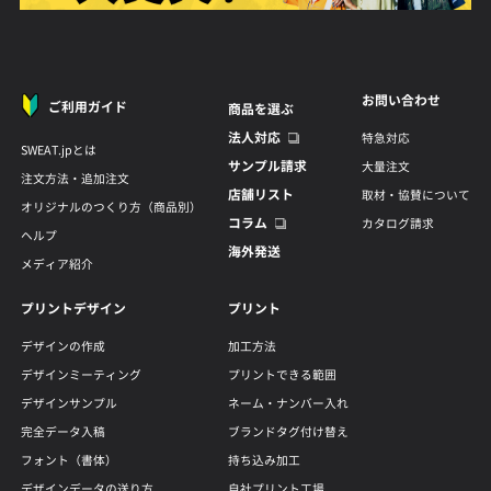
お問い合わせ
ご利用ガイド
商品を選ぶ
法人対応
特急対応
SWEAT.jpとは
サンプル請求
大量注文
注文方法・追加注文
店舗リスト
取材・協賛について
オリジナルのつくり方（商品別）
コラム
カタログ請求
ヘルプ
海外発送
メディア紹介
プリントデザイン
プリント
デザインの作成
加工方法
デザインミーティング
プリントできる範囲
デザインサンプル
ネーム・ナンバー入れ
完全データ入稿
ブランドタグ付け替え
フォント（書体）
持ち込み加工
デザインデータの送り方
自社プリント工場