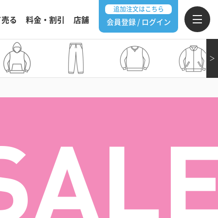
追加注文はこちら
て売る
料金・割引
店舗
会員登録 / ログイン
＞