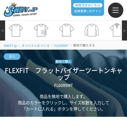
追加注文はこちら
会員登録 / ログイン
＜
＞
>
>
>
無地で購入する
SWEAT.jp
オリジナルをつくる
FL6089MT
戻る
無地で購入
FLEXFIT フラットバイザーツートンキャ
ップ
FL6089MT
商品を無地で購入します。
商品のカラーをクリックし、サイズ枚数を入力して
「カートに入れる」ボタンを押してください。