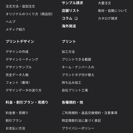
サンプル請求
大量注文
注文方法・追加注文
店舗リスト
取材・協賛について
オリジナルのつくり方（商品別）
コラム
カタログ請求
ヘルプ
海外発送
メディア紹介
プリントデザイン
プリント
デザインの作成
加工方法
デザインミーティング
プリントできる範囲
デザインサンプル
ネーム・ナンバー入れ
完全データ入稿
ブランドタグ付け替え
フォント（書体）
持ち込み加工
デザインデータの送り方
自社プリント工場
料金・割引プラン・見積り
各種規約・他
料金表・見積り
ご利用規約・返品交換規約・注意事項
割引プラン
特定商取引法に基づく表記
お支払い方法
プライバシーポリシー