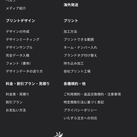
ヘルプ
海外発送
メディア紹介
プリントデザイン
プリント
デザインの作成
加工方法
デザインミーティング
プリントできる範囲
デザインサンプル
ネーム・ナンバー入れ
完全データ入稿
ブランドタグ付け替え
フォント（書体）
持ち込み加工
デザインデータの送り方
自社プリント工場
料金・割引プラン・見積り
各種規約・他
料金表・見積り
ご利用規約・返品交換規約・注意事項
割引プラン
特定商取引法に基づく表記
お支払い方法
プライバシーポリシー
いたずら注文への対応