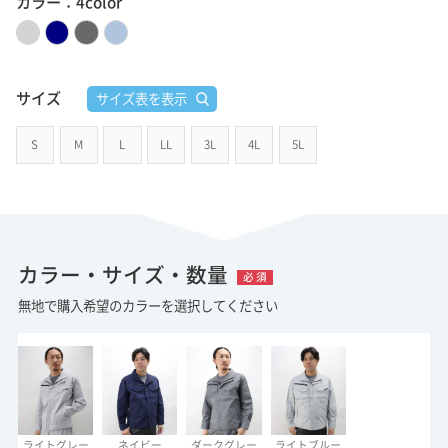
カラー：4color
サイズ
サイズ表を表示
S
M
L
LL
3L
4L
5L
カラー・サイズ・数量
必 須
無地で購入希望のカラーを選択してください
ライトグレー
ネイビー
ダークグレー
ライトブルー