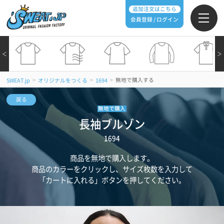
追加注文はこちら
会員登録 / ログイン
＜
＞
>
>
>
無地で購入する
SWEAT.jp
オリジナルをつくる
1694
戻る
無地で購入
長袖ブルゾン
1694
商品を無地で購入します。
商品のカラーをクリックし、サイズ枚数を入力して
「カートに入れる」ボタンを押してください。