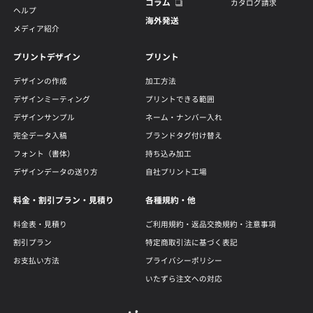
コラム
カタログ請求
ヘルプ
海外発送
メディア紹介
プリントデザイン
プリント
デザインの作成
加工方法
デザインミーティング
プリントできる範囲
デザインサンプル
ネーム・ナンバー入れ
完全データ入稿
ブランドタグ付け替え
フォント（書体）
持ち込み加工
デザインデータの送り方
自社プリント工場
料金・割引プラン・見積り
各種規約・他
料金表・見積り
ご利用規約・返品交換規約・注意事項
割引プラン
特定商取引法に基づく表記
お支払い方法
プライバシーポリシー
いたずら注文への対応