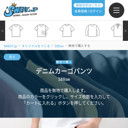
追加注文はこちら
会員登録 / ログイン
＜
＞
>
>
>
無地で購入する
SWEAT.jp
オリジナルをつくる
588sw
戻る
無地で購入
デニムカーゴパンツ
588sw
商品を無地で購入します。
商品のカラーをクリックし、サイズ枚数を入力して
「カートに入れる」ボタンを押してください。