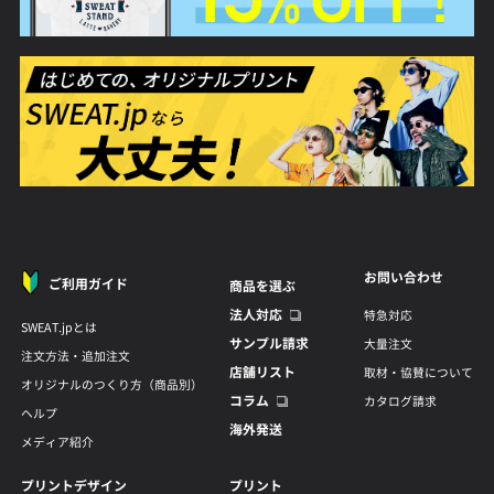
お問い合わせ
ご利用ガイド
商品を選ぶ
法人対応
特急対応
SWEAT.jpとは
サンプル請求
大量注文
注文方法・追加注文
店舗リスト
取材・協賛について
オリジナルのつくり方（商品別）
コラム
カタログ請求
ヘルプ
海外発送
メディア紹介
プリントデザイン
プリント