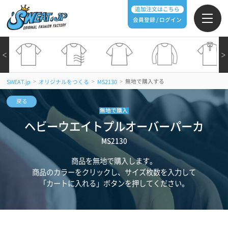
追加注文はこちら
会員登録 / ログイン
＜
＞
>
>
>
無地で購入する
SWEAT.jp
オリジナルをつくる
MS2130
戻る
無地で購入
ヘビーウエイトプルオーバーパーカ
MS2130
商品を無地で購入します。
商品のカラーをクリックし、サイズ枚数を入力して
「カートに入れる」ボタンを押してください。