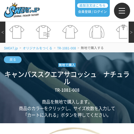
追加注文はこちら
会員登録 / ログイン
＜
＞
>
>
>
無地で購入する
SWEAT.jp
オリジナルをつくる
TR-1081-008
戻る
無地で購入
キャンバススクエアサコッシュ ナチュラ
ル
TR-1081-008
商品を無地で購入します。
商品のカラーをクリックし、サイズ枚数を入力して
「カートに入れる」ボタンを押してください。