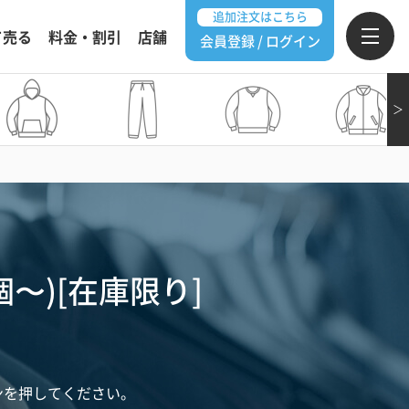
追加注文はこちら
て売る
料金・割引
店舗
会員登録 / ログイン
＞
個〜)[在庫限り]
ンを押してください。