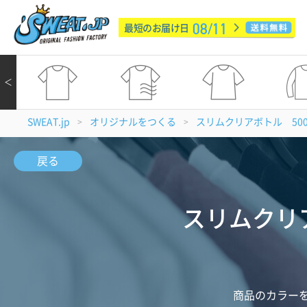
08/11
最短のお届け日
＜
SWEAT.jp
オリジナルをつくる
スリムクリアボトル 500ml v
>
>
戻る
スリムクリアボ
商品のカラー