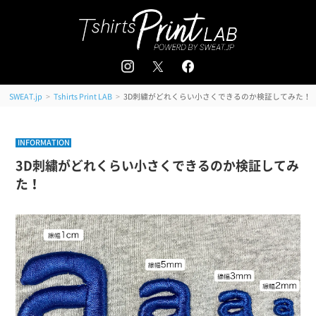
追加注文はこちら
会員登録 / ログイン
＜
＞
>
>
3D刺繍がどれくらい小さくできるのか検証してみた！
SWEAT.jp
Tshirts Print LAB
INFORMATION
3D刺繍がどれくらい小さくできるのか検証してみ
た！