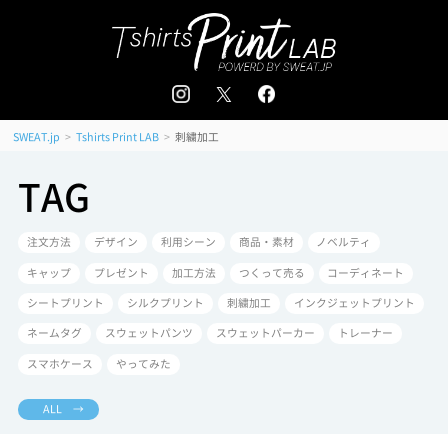
追加注文はこちら
会員登録 / ログイン
＜
＞
>
>
刺繍加工
SWEAT.jp
Tshirts Print LAB
TAG
注文方法
デザイン
利用シーン
商品・素材
ノベルティ
キャップ
プレゼント
加工方法
つくって売る
コーディネート
シートプリント
シルクプリント
刺繍加工
インクジェットプリント
ネームタグ
スウェットパンツ
スウェットパーカー
トレーナー
スマホケース
やってみた
ALL →