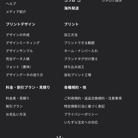
コラム
カタログ請求
ヘルプ
海外発送
メディア紹介
プリントデザイン
プリント
デザインの作成
加工方法
デザインミーティング
プリントできる範囲
デザインサンプル
ネーム・ナンバー入れ
完全データ入稿
ブランドタグ付け替え
フォント（書体）
持ち込み加工
デザインデータの送り方
自社プリント工場
料金・割引プラン・見積り
各種規約・他
料金表・見積り
ご利用規約・返品交換規約・注意事項
割引プラン
特定商取引法に基づく表記
お支払い方法
プライバシーポリシー
いたずら注文への対応