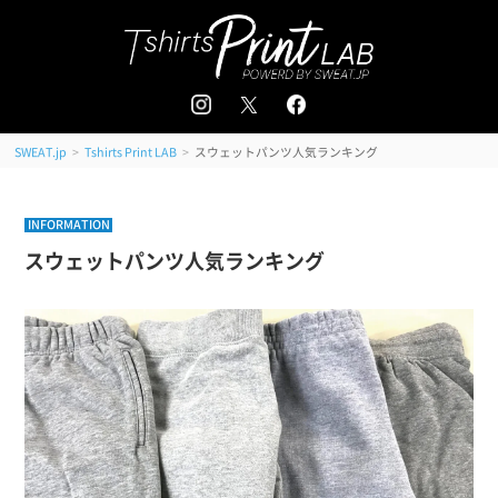
追加注文はこちら
会員登録 / ログイン
＜
＞
>
>
スウェットパンツ人気ランキング
SWEAT.jp
Tshirts Print LAB
INFORMATION
スウェットパンツ人気ランキング