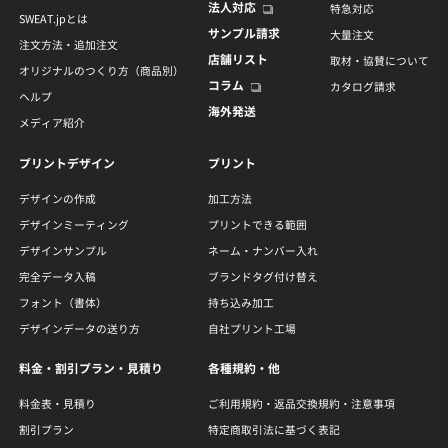
法人対応
特急対応
SWEAT.jpとは
サンプル請求
大量注文
注文方法・追加注文
店舗リスト
取材・協賛について
オリジナルのつくり方（商品別）
コラム
カタログ請求
ヘルプ
海外発送
メディア紹介
プリントデザイン
プリント
デザインの作成
加工方法
デザインミーティング
プリントできる範囲
デザインサンプル
ネーム・ナンバー入れ
完全データ入稿
ブランドタグ付け替え
フォント（書体）
持ち込み加工
デザインデータの送り方
自社プリント工場
料金・割引プラン・見積り
各種規約・他
料金表・見積り
ご利用規約・返品交換規約・注意事項
割引プラン
特定商取引法に基づく表記