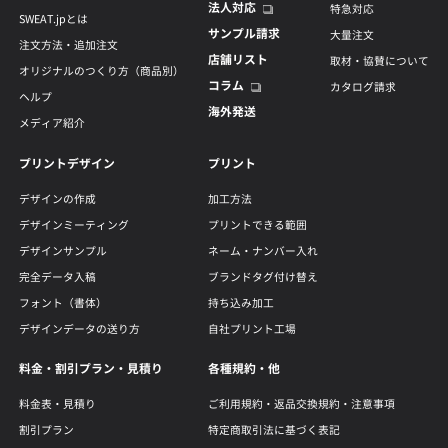
法人対応
特急対応
SWEAT.jpとは
サンプル請求
大量注文
注文方法・追加注文
店舗リスト
取材・協賛について
オリジナルのつくり方（商品別）
コラム
カタログ請求
ヘルプ
海外発送
メディア紹介
プリントデザイン
プリント
デザインの作成
加工方法
デザインミーティング
プリントできる範囲
デザインサンプル
ネーム・ナンバー入れ
完全データ入稿
ブランドタグ付け替え
フォント（書体）
持ち込み加工
デザインデータの送り方
自社プリント工場
料金・割引プラン・見積り
各種規約・他
料金表・見積り
ご利用規約・返品交換規約・注意事項
割引プラン
特定商取引法に基づく表記